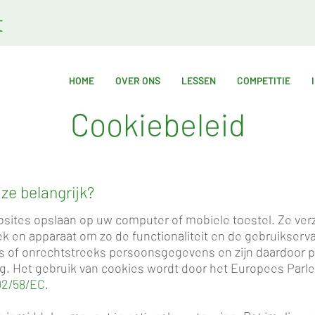
t
HOME
OVER ONS
LESSEN
COMPETITIE
Cookiebeleid
 ze belangrijk?
bsites opslaan op uw computer of mobiele toestel. Ze verz
 en apparaat om zo de functionaliteit en de gebruikserva
of onrechtstreeks persoonsgegevens en zijn daardoor pr
ng.
Het gebruik van cookies wordt door het Europees Par
002/58/EC
.