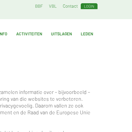
BBF
VBL
Contact
LOGIN
INFO
ACTIVITEITEN
UITSLAGEN
LEDEN
amelen informatie over – bijvoorbeeld –
ring van die websites te verbeteren.
ivacygevoelig. Daarom vallen ze ook
lement en de Raad van de Europese Unie