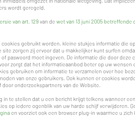
ijn inmiddels omgezet in nationale wetgeving. Dat implicee
ders wordt geregeld.
rsie van art. 129
van de
wet van 13 juni 2005 betreffende
cookies gebruikt worden, kleine stukjes informatie die o
 site zorgen zij ervoor dat u makkelijker kunt surfen omd
of paswoord moet ingeven. De informatie die door deze c
rvoor zorgt dat het informatieaanbod beter op uw wensen 
kies gebruiken om informatie te verzamelen over hoe bez
de noden van onze gebruikers. Ook kunnen er cookies word
of door onderzoekspartners van de Website.
 in te stellen dat u een bericht krijgt telkens wanneer e
s op iedere ogenblik van uw harde schijf verwijderen. Go
agina
en voorziet ook een browser plug-in waarmee u zich k