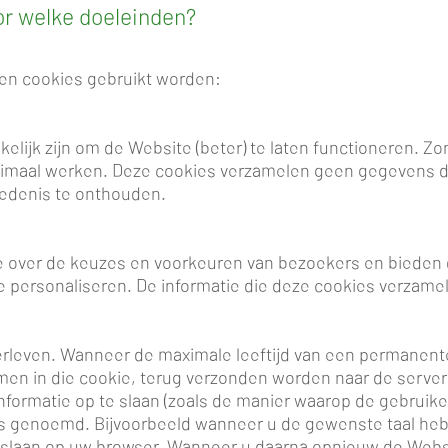
or welke doeleinden?
ten cookies gebruikt worden:
kelijk zijn om de Website (beter) te laten functioneren. 
ptimaal werken. Deze cookies verzamelen geen gegevens 
iedenis te onthouden.
e over de keuzes en voorkeuren van bezoekers en bieden 
 te personaliseren. De informatie die deze cookies verz
rleven. Wanneer de maximale leeftijd van een permanente c
omen in die cookie, terug verzonden worden naar de server
formatie op te slaan (zoals de manier waarop de gebruiker
s genoemd. Bijvoorbeeld wanneer u de gewenste taal heb
laan op uw browser. Wanneer u daarna opnieuw de Websit