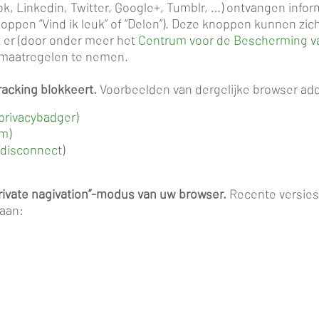
ok, Linkedin, Twitter, Google+, Tumblr, …) ontvangen infor
noppen “Vind ik leuk” of “Delen”). Deze knoppen kunnen z
t er (door onder meer het
Centrum voor de Bescherming va
maatregelen te nemen.
racking blokkeert.
Voorbeelden van dergelijke browser add
/privacybadger
)
om
)
/disconnect
)
private nagivation”-modus van uw browser.
Recente versies
 aan: